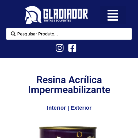
Como Comprar
Sobre nós
Resina Acrílica
Impermeabilizante
Interior | Exterior